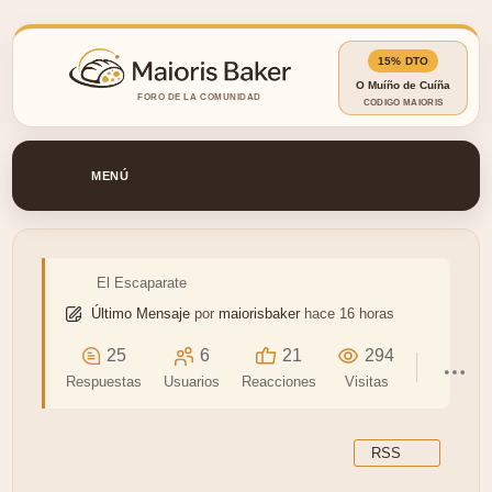
Ir
al
contenido
15% DTO
El Escaparate
Último Mensaje
por
maiorisbaker
hace 16 horas
25
6
21
294
Respuestas
Usuarios
Reacciones
Visitas
RSS